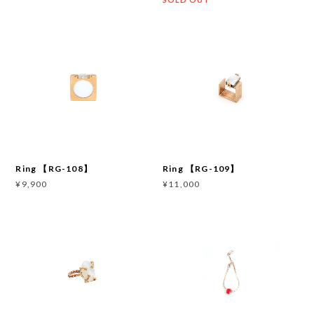
Ring 【RG-108】
Ring 【RG-109】
¥9,900
¥11,000