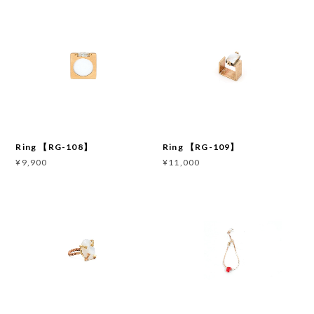
Ring 【RG-108】
Ring 【RG-109】
¥9,900
¥11,000