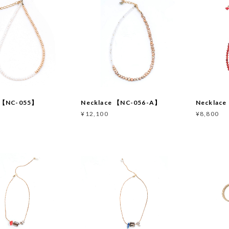
e 【NC-055】
Necklace 【NC-056-A】
Necklac
¥12,100
¥8,800