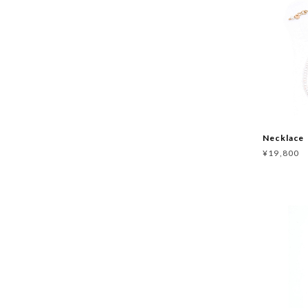
Necklac
¥19,800