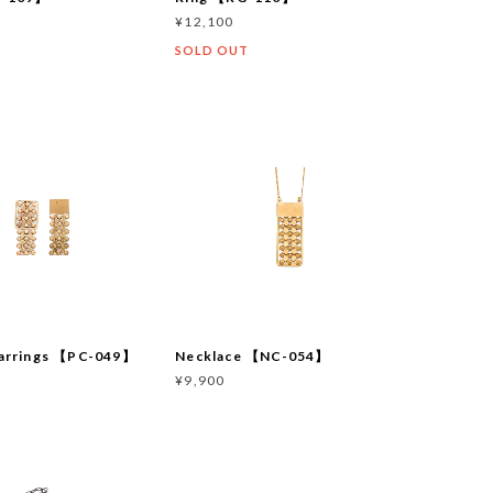
¥12,100
SOLD OUT
earrings 【PC-049】
Necklace 【NC-054】
¥9,900