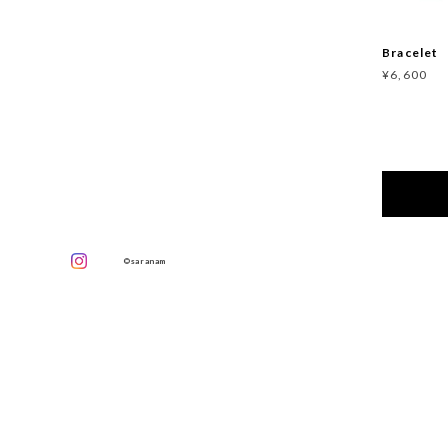
Bracelet
¥6,600
©saranam