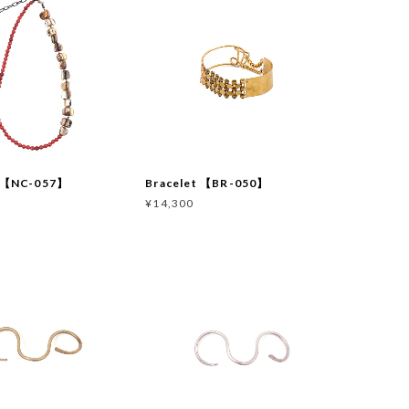
e 【NC-057】
Bracelet 【BR-050】
¥14,300