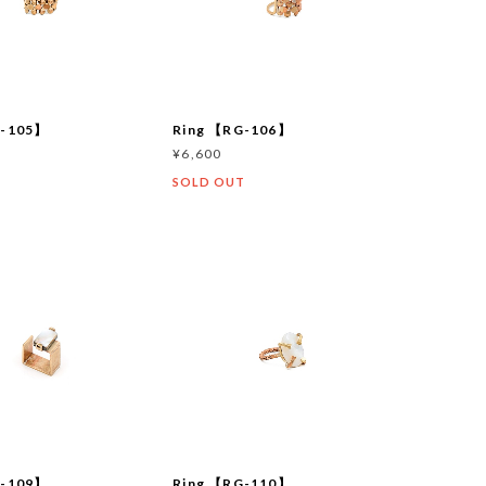
G-105】
Ring 【RG-106】
¥6,600
SOLD OUT
G-109】
Ring 【RG-110】