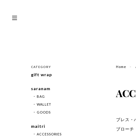
Home
CATEGORY
gift wrap
saranam
ACC
BAG
WALLET
GOODS
ブレス・
maitri
ブローチ
ACCESSORIES