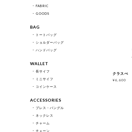
FABRIC
GOODS
BAG
トートバッグ
ショルダーバッグ
ハンドバッグ
WALLET
長サイフ
クラスぺ B
ミニサイフ
¥6,600
コインケース
ACCESSORIES
ブレス・バングル
ネックレス
チャーム
チェーン