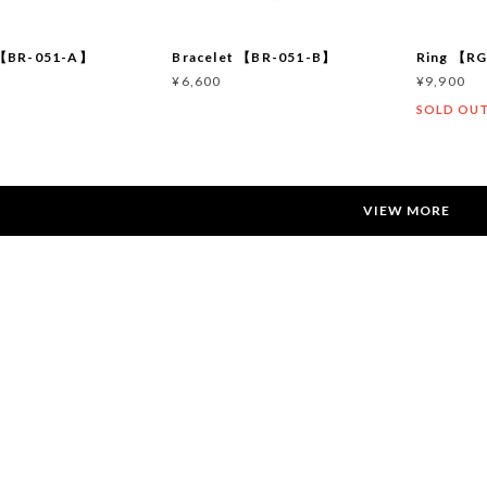
 【BR-051-A】
Bracelet 【BR-051-B】
Ring 【R
¥6,600
¥9,900
SOLD OU
VIEW MORE