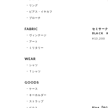
リング
ピアス・イヤカフ
ブローチ
FABRIC
セミサー
BLACK K
ヴィンテージ
¥13,200
アート
ミリタリー
WEAR
シャツ
Ｔシャツ
GOODS
ケース
キーホルダー
ストラップ
Ring 【R
ベルト