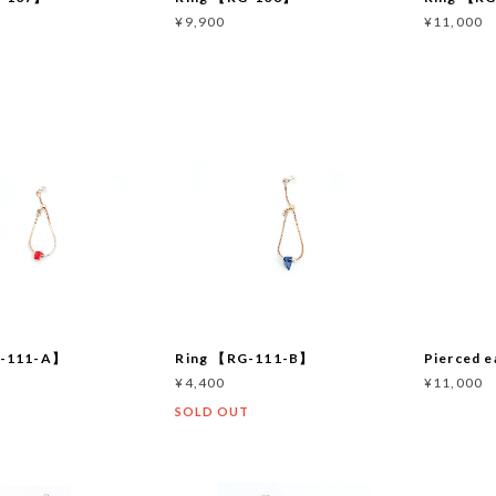
¥9,900
¥11,000
T
G-111-A】
Ring 【RG-111-B】
Pierced 
¥4,400
¥11,000
T
SOLD OUT