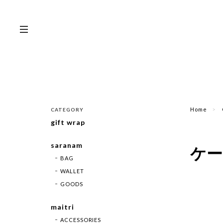
Home
CATEGORY
gift wrap
saranam
ケー
BAG
WALLET
GOODS
maitri
ACCESSORIES