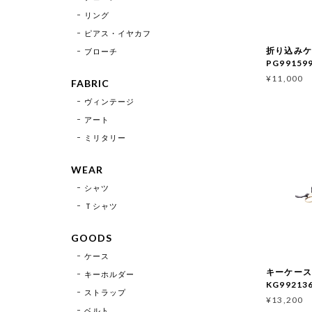
リング
ピアス・イヤカフ
折り込みケ
ブローチ
PG9915
¥11,000
FABRIC
ヴィンテージ
アート
ミリタリー
WEAR
シャツ
Ｔシャツ
GOODS
ケース
キーケース
キーホルダー
KG99213
ストラップ
¥13,200
ベルト