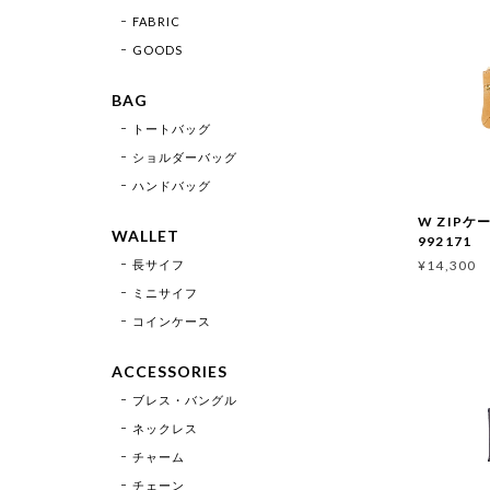
FABRIC
GOODS
BAG
トートバッグ
ショルダーバッグ
ハンドバッグ
W ZIPケ
WALLET
992171
長サイフ
¥14,300
ミニサイフ
コインケース
ACCESSORIES
ブレス・バングル
ネックレス
チャーム
チェーン