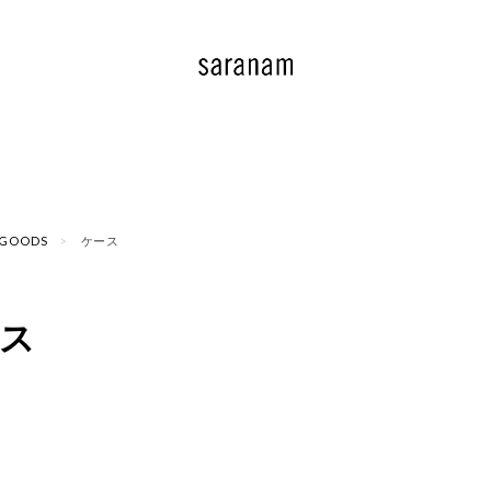
GOODS
ケース
ス