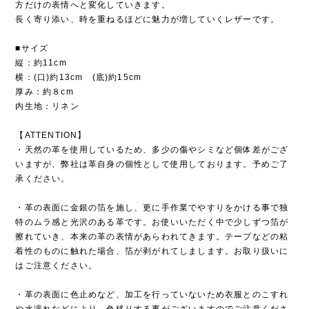
方だけの表情へと変化していきます。
長く寄り添い、時を重ねるほどに魅力が増していくレザーです。
■サイズ
縦：約11cm
横：(口)約13cm (底)約15cm
厚み：約８cm
内生地：リネン
【ATTENTION】
・天然の革を使用しているため、多少の傷やシミなど個体差がござ
いますが、弊社は革自身の個性として使用しております。予めご了
承ください。
・革の表面に金銀の箔を施し、更に手作業でやすりをかける事で独
特のムラ感と光沢のある革です。お使いいただく中で少しずつ箔が
擦れていき、本来の革の表情があらわれてきます。テープなどの粘
着性のものに触れた場合、箔が剥がれてしまします。お取り扱いに
はご注意ください。
・革の表面に色止めなど、加工を行っていないため衣服とのこすれ