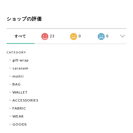
ショップの評価
すべて
23
0
0
CATEGORY
gift wrap
saranam
maitri
BAG
WALLET
ACCESSORIES
FABRIC
WEAR
GOODS