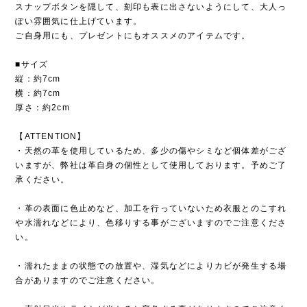
スナップボタンを隠して、刻印も表に出さないようにして、大人っ
ぽい雰囲気に仕上げています。
ご自身用にも、プレゼントにもオススメのアイテムです。
■サイズ
縦：約7cm
横：約7cm
厚さ：約2cm
【ATTENTION】
・天然の革を使用しているため、多少の傷やシミなど個体差がござ
いますが、弊社は革自身の個性として使用しております。予めご了
承ください。
・革の表面に色止めなど、加工を行っていないため衣服とのこすれ
や水濡れなどにより、色移りする事がございますのでご注意くださ
い。
・濡れたままの状態での放置や、湿気などによりカビが発生する場
合がありますのでご注意ください。