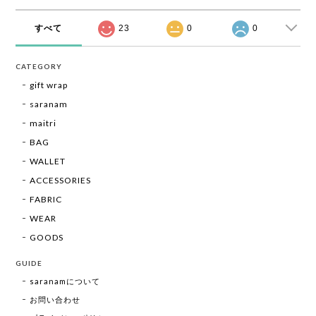
すべて
23
0
0
CATEGORY
gift wrap
saranam
maitri
BAG
WALLET
ACCESSORIES
FABRIC
WEAR
GOODS
GUIDE
saranamについて
お問い合わせ