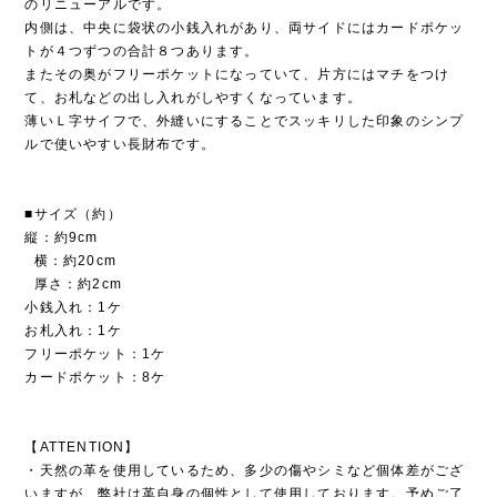
のリニューアルです。
内側は、中央に袋状の小銭入れがあり、両サイドにはカードポケッ
トが４つずつの合計８つあります。
またその奥がフリーポケットになっていて、片方にはマチをつけ
て、お札などの出し入れがしやすくなっています。
薄いＬ字サイフで、外縫いにすることでスッキリした印象のシンプ
ルで使いやすい長財布です。
■サイズ（約）
縦：約9cm
横：約20cm
厚さ：約2cm
小銭入れ：1ケ
お札入れ：1ケ
フリーポケット：1ケ
カードポケット：8ケ
【ATTENTION】
・天然の革を使用しているため、多少の傷やシミなど個体差がござ
いますが、弊社は革自身の個性として使用しております。予めご了