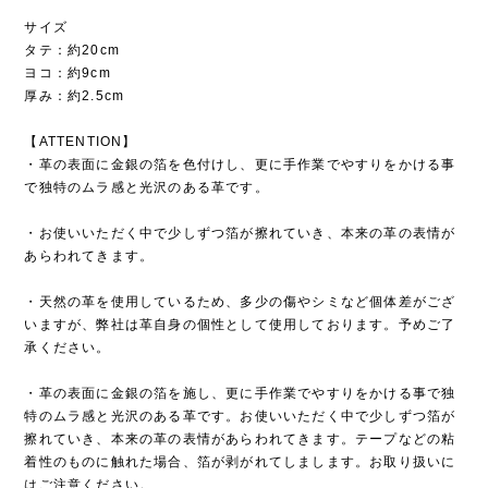
サイズ
タテ：約20cm
ヨコ：約9cm
厚み：約2.5cm
【ATTENTION】
・革の表面に金銀の箔を色付けし、更に手作業でやすりをかける事
で独特のムラ感と光沢のある革です。
・お使いいただく中で少しずつ箔が擦れていき、本来の革の表情が
あらわれてきます。
・天然の革を使用しているため、多少の傷やシミなど個体差がござ
いますが、弊社は革自身の個性として使用しております。予めご了
承ください。
・革の表面に金銀の箔を施し、更に手作業でやすりをかける事で独
特のムラ感と光沢のある革です。お使いいただく中で少しずつ箔が
擦れていき、本来の革の表情があらわれてきます。テープなどの粘
着性のものに触れた場合、箔が剥がれてしまします。お取り扱いに
はご注意ください。