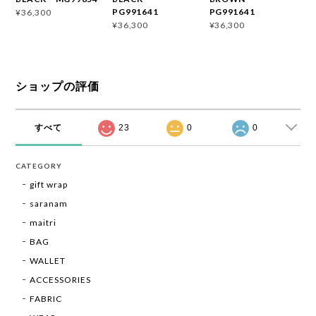
PG991641
PG991641
¥36,300
¥36,300
¥36,300
ショップの評価
すべて
23
0
0
CATEGORY
gift wrap
saranam
maitri
BAG
WALLET
ACCESSORIES
FABRIC