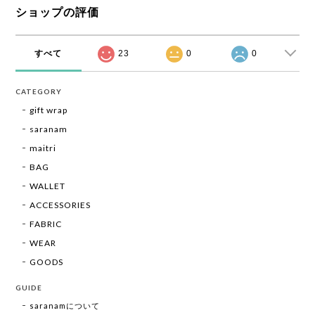
ショップの評価
すべて
23
0
0
CATEGORY
gift wrap
saranam
maitri
BAG
WALLET
ACCESSORIES
FABRIC
WEAR
GOODS
GUIDE
saranamについて