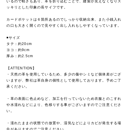
いるので軽さもあり、革を折り込むことで、縫製が見えなくなりス
ッキリとした印象の長サイフです。
カードポケットは６箇所あるのでしっかり収納出来、また小銭入れ
の口も大きく開くので見やすく出し入れもしやすくなっています。
◾️サイズ
タテ：約20cm
ヨコ：約9cm
厚み：約2.5cm
【ATTENTION】
・天然の革を使用しているため、多少の傷やシミなど個体差がござ
いますが、弊社は革自身の個性として使用しております。予めご了
承ください。
・革の表面に色止めなど、加工を行っていないため衣服とのこすれ
や水濡れなどにより、色移りする事がございますのでご注意くださ
い。
・濡れたままの状態での放置や、湿気などによりカビが発生する場
合がありますのでご注意ください。