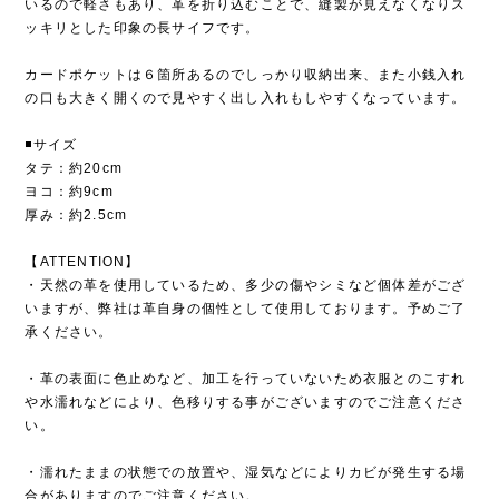
いるので軽さもあり、革を折り込むことで、縫製が見えなくなりス
ッキリとした印象の長サイフです。
カードポケットは６箇所あるのでしっかり収納出来、また小銭入れ
の口も大きく開くので見やすく出し入れもしやすくなっています。
◾️サイズ
タテ：約20cm
ヨコ：約9cm
厚み：約2.5cm
【ATTENTION】
・天然の革を使用しているため、多少の傷やシミなど個体差がござ
いますが、弊社は革自身の個性として使用しております。予めご了
承ください。
・革の表面に色止めなど、加工を行っていないため衣服とのこすれ
や水濡れなどにより、色移りする事がございますのでご注意くださ
い。
・濡れたままの状態での放置や、湿気などによりカビが発生する場
合がありますのでご注意ください。