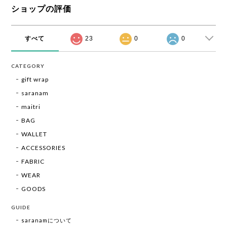
ショップの評価
すべて
23
0
0
CATEGORY
gift wrap
saranam
maitri
BAG
WALLET
ACCESSORIES
FABRIC
WEAR
GOODS
GUIDE
saranamについて