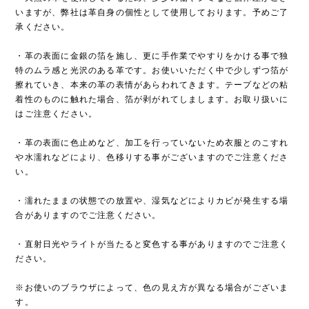
いますが、弊社は革自身の個性として使用しております。予めご了
承ください。
・革の表面に金銀の箔を施し、更に手作業でやすりをかける事で独
特のムラ感と光沢のある革です。お使いいただく中で少しずつ箔が
擦れていき、本来の革の表情があらわれてきます。テープなどの粘
着性のものに触れた場合、箔が剥がれてしまします。お取り扱いに
はご注意ください。
・革の表面に色止めなど、加工を行っていないため衣服とのこすれ
や水濡れなどにより、色移りする事がございますのでご注意くださ
い。
・濡れたままの状態での放置や、湿気などによりカビが発生する場
合がありますのでご注意ください。
・直射日光やライトが当たると変色する事がありますのでご注意く
ださい。
※お使いのブラウザによって、色の見え方が異なる場合がございま
す。