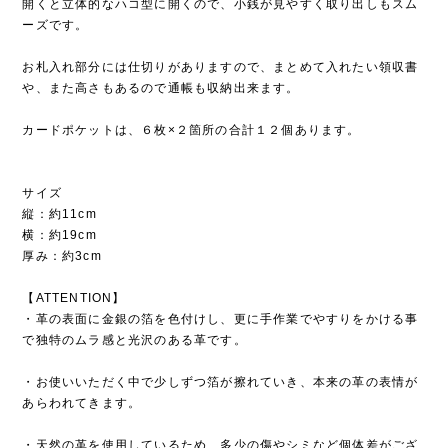
開くと立体的なハコ型に開くので、小銭が見やすく取り出しもスム
ーズです。
お札入れ部分には仕切りがありますので、まとめて入れたい領収書
や、また高さもあるので通帳も収納出来ます。
カードポケットは、６枚×２箇所の合計１２個あります。
サイズ
縦：約11cm
横：約19cm
厚み：約3cm
【ATTENTION】
・革の表面に金銀の箔を色付けし、更に手作業でやすりをかける事
で独特のムラ感と光沢のある革です。
・お使いいただく中で少しずつ箔が擦れていき、本来の革の表情が
あらわれてきます。
・天然の革を使用しているため、多少の傷やシミなど個体差がござ