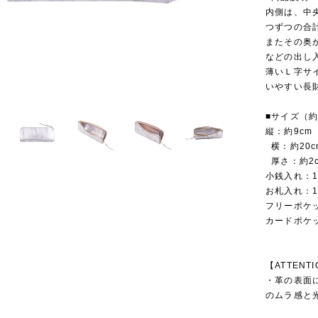
内側は、中
つずつの合
またその奥
などの出し
薄いＬ字サ
いやすい長
■サイズ（
縦：約9cm
横：約20c
厚さ：約2
小銭入れ：
お札入れ：
フリーポケ
カードポケ
【ATTENT
・革の表面
のムラ感と