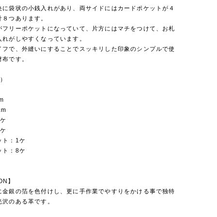
央に袋状の小銭入れがあり、両サイドにはカードポケットが４
計８つあります。
がフリーポケットになっていて、片方にはマチをつけて、お札
入れがしやすくなっています。
イフで、外縫いにすることでスッキリした印象のシンプルで使
財布です。
約）
m
cm
1ケ
1ケ
ット：1ケ
ット：8ケ
ION】
に金銀の箔を色付けし、更に手作業でやすりをかける事で独特
光沢のある革です。