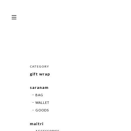
CATEGORY
gift wrap
saranam
BAG
WALLET
GOODS
maitri