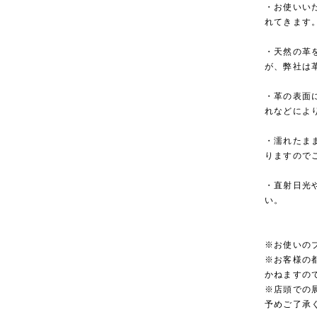
・お使いい
れてきます
・天然の革
が、弊社は
・革の表面
れなどによ
・濡れたま
りますので
・直射日光
い。
※お使いの
※お客様の
かねますの
※店頭での
予めご了承