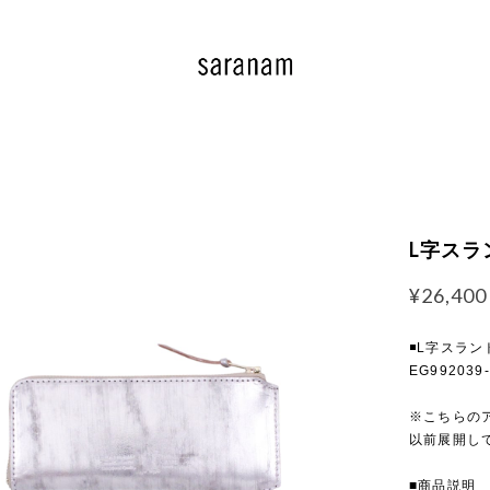
L字スラン
¥26,400
◾️L字スラ
EG992039-
※こちらの
以前展開し
■商品説明