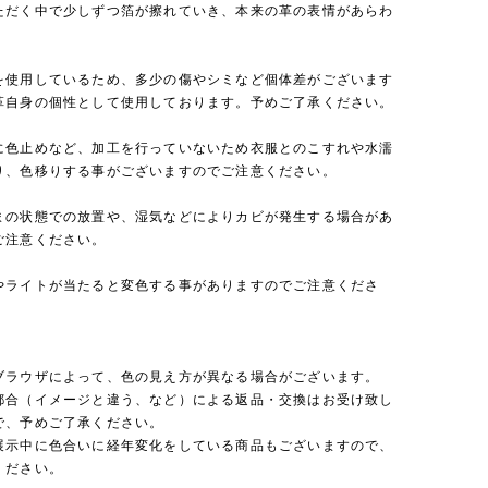
ただく中で少しずつ箔が擦れていき、本来の革の表情があらわ
。
を使用しているため、多少の傷やシミなど個体差がございます
革自身の個性として使用しております。予めご了承ください。
に色止めなど、加工を行っていないため衣服とのこすれや水濡
り、色移りする事がございますのでご注意ください。
まの状態での放置や、湿気などによりカビが発生する場合があ
ご注意ください。
やライトが当たると変色する事がありますのでご注意くださ
ブラウザによって、色の見え方が異なる場合がございます。
都合（イメージと違う、など）による返品・交換はお受け致し
で、予めご了承ください。
展示中に色合いに経年変化をしている商品もございますので、
ください。