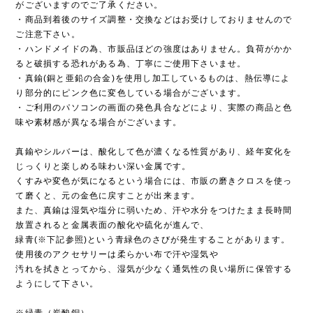
がございますのでご了承ください。
・商品到着後のサイズ調整・交換などはお受けしておりませんので
ご注意下さい。
・ハンドメイドの為、市販品ほどの強度はありません。負荷がかか
ると破損する恐れがある為、丁寧にご使用下さいませ。
・真鍮(銅と亜鉛の合金)を使用し加工しているものは、熱伝導によ
り部分的にピンク色に変色している場合がございます。
・ご利用のパソコンの画面の発色具合などにより、実際の商品と色
味や素材感が異なる場合がございます。
真鍮やシルバーは、酸化して色が濃くなる性質があり、経年変化を
じっくりと楽しめる味わい深い金属です。
くすみや変色が気になるという場合には、市販の磨きクロスを使っ
て磨くと、元の金色に戻すことが出来ます。
また、真鍮は湿気や塩分に弱いため、汗や水分をつけたまま長時間
放置されると金属表面の酸化や硫化が進んで、
緑青(※下記参照)という青緑色のさびが発生することがあります。
使用後のアクセサリーは柔らかい布で汗や湿気や
汚れを拭きとってから、湿気が少なく通気性の良い場所に保管する
ようにして下さい。