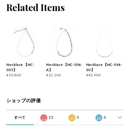
Related Items
Necklace 【NC-
Necklace 【NC-056-
Necklace 【NC-014-
055】
A】
SV】
¥19,800
¥12,100
¥42,900
ショップの評価
すべて
23
0
0