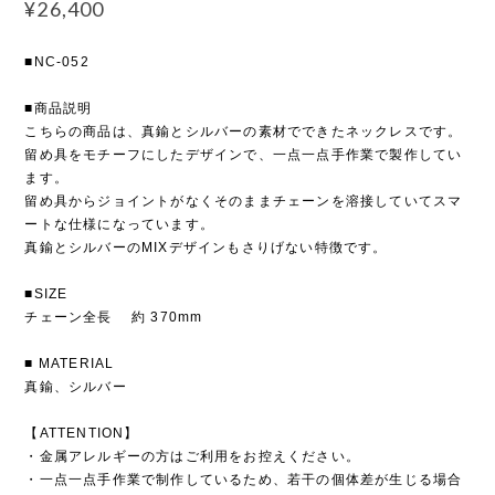
¥26,400
■NC-052
■商品説明
こちらの商品は、真鍮とシルバーの素材でできたネックレスです。
留め具をモチーフにしたデザインで、一点一点手作業で製作してい
ます。
留め具からジョイントがなくそのままチェーンを溶接していてスマ
ートな仕様になっています。
真鍮とシルバーのMIXデザインもさりげない特徴です。
■SIZE
チェーン全長 約 370mm
■ MATERIAL
真鍮、シルバー
【ATTENTION】
・金属アレルギーの方はご利用をお控えください。
・一点一点手作業で制作しているため、若干の個体差が生じる場合