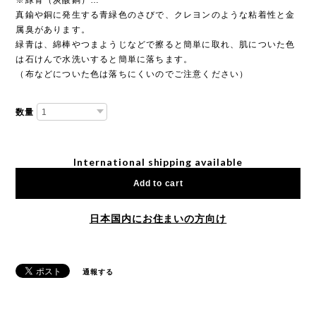
※緑青（炭酸銅）…
真鍮や銅に発生する青緑色のさびで、クレヨンのような粘着性と金
属臭があります。
緑青は、綿棒やつまようじなどで擦ると簡単に取れ、肌についた色
は石けんで水洗いすると簡単に落ちます。
（布などについた色は落ちにくいのでご注意ください）
数量
International shipping available
Add to cart
日本国内にお住まいの方向け
通報する