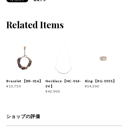
Related Items
Bracelet 【BR-016】
Necklace 【NC-014-
Ring 【RG-055S】
SV】
¥13,750
¥14,300
¥42,900
ショップの評価