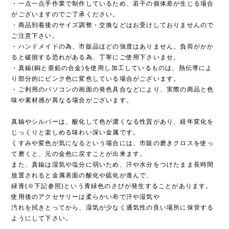
・一点一点手作業で制作しているため、若干の個体差が生じる場合
がございますのでご了承ください。
・商品到着後のサイズ調整・交換などはお受けしておりませんので
ご注意下さい。
・ハンドメイドの為、市販品ほどの強度はありません。負荷がかか
ると破損する恐れがある為、丁寧にご使用下さいませ。
・真鍮(銅と亜鉛の合金)を使用し加工しているものは、熱伝導によ
り部分的にピンク色に変色している場合がございます。
・ご利用のパソコンの画面の発色具合などにより、実際の商品と色
味や素材感が異なる場合がございます。
真鍮やシルバーは、酸化して色が濃くなる性質があり、経年変化を
じっくりと楽しめる味わい深い金属です。
くすみや変色が気になるという場合には、市販の磨きクロスを使っ
て磨くと、元の金色に戻すことが出来ます。
また、真鍮は湿気や塩分に弱いため、汗や水分をつけたまま長時間
放置されると金属表面の酸化や硫化が進んで、
緑青(※下記参照)という青緑色のさびが発生することがあります。
使用後のアクセサリーは柔らかい布で汗や湿気や
汚れを拭きとってから、湿気が少なく通気性の良い場所に保管する
ようにして下さい。