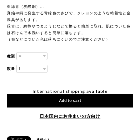
※緑青（炭酸銅）…
真鍮や銅に発生する青緑色のさびで、クレヨンのような粘着性と金
属臭があります。
緑青は、綿棒やつまようじなどで擦ると簡単に取れ、肌についた色
は石けんで水洗いすると簡単に落ちます。
（布などについた色は落ちにくいのでご注意ください）
種類
数量
International shipping available
Add to cart
日本国内にお住まいの方向け
通報する